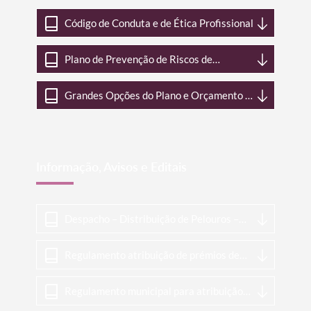
Código de Conduta e de Ética Profissional
Plano de Prevenção de Riscos de
Corrupção e Infrações Conexas
Grandes Opções do Plano e Orçamento |
2026
Informação, Avisos e Editais
Despacho – Distribuição de Pelouros –
Mandato 2025-2029
Regulamento atribuição de prémios de
mérito escolar
Regulamento municipal para atribuição
de apoios económicos a estudantes do