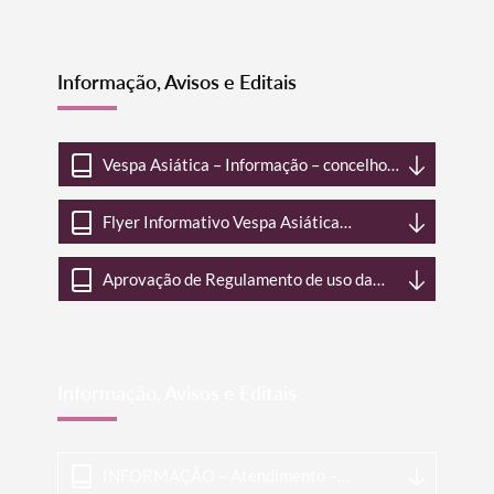
ensino superior público
Informação, Avisos e Editais
Vespa Asiática – Informação – concelho
de Arraiolos
Flyer Informativo Vespa Asiática
CMArraiolos
Aprovação de Regulamento de uso da
marca Empada de Arraiolos
Informação, Avisos e Editais
INFORMAÇÃO – Atendimento –