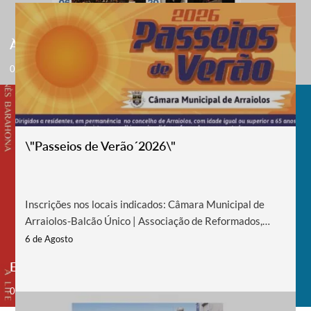
Às 5ª Feiras no Castelo
06 - 27 Aug '26
\"Passeios de Verão´2026\"
Inscrições nos locais indicados: Câmara Municipal de
Arraiolos-Balcão Único | Associação de Reformados,
Pensionistas e Idosos e/ou Juntas de Freguesia | Aldeia
6 de Agosto
da Serra (Sra. Maria do Céu Lopes).
Exposição – Inês – A Life as Art | Inês Barahona
04 Jun - 27 Sep '26