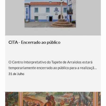
CITA - Encerrado ao público
O Centro Interpretativo do Tapete de Arraiolos estará
temporariamente encerrado ao público para a realização
de trabalhos de manutenção preventiva e conservação
31 de Julho
do espaço expositivo e do respetivo espólio.
Agradecemos a compreensão.