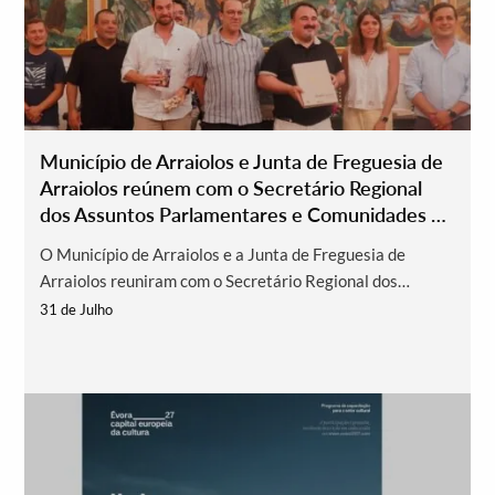
Município de Arraiolos e Junta de Freguesia de
Arraiolos reúnem com o Secretário Regional
dos Assuntos Parlamentares e Comunidades do
Governo dos Açores
O Município de Arraiolos e a Junta de Freguesia de
Arraiolos reuniram com o Secretário Regional dos
Assuntos Parlamentares e Comunidades, Dr. Paulo
31 de Julho
Estêvão, e a equipa da Comissão das Comemorações dos
600 Anos da Descoberta dos Açores. O encontro
decorreu nas instalações da Associação de Reformados
de Ilhas e contou com a presença da Vereadora Ana
Tomaz, do Presidente da Junta de Freguesia de Arraiolos,
Carlos Loios, do Tesoureiro da Junta de Freguesia de
Arraiolos, Paulo Lopes e de elementos do Gabinete de