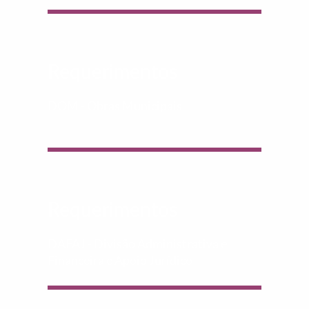
Requerimentos
DOM - Obras Municipais
Requerimentos
DAFAJ - Divisão Administrativa e
Financeira e Apoio Jurídico