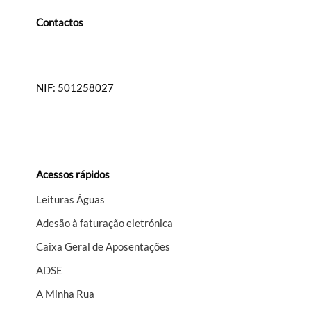
Contactos
Município de Arraiolos
Praça do Município, 27, 7040-027
NIF: 501258027
T.
266 490 240
E.
geral@cm-arraiolos.pt
Acessos rápidos
Leituras Águas
Adesão à faturação eletrónica
Caixa Geral de Aposentações
A​DSE
A Minha Rua