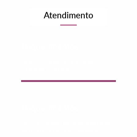
Atendimento
Requerimentos
DASEC - Divisão de Ação Socio-
Educativa e Cultural
Requerimentos
DOTUA - Divisão de Ordenamento do
Território, Urbanismo e Ambiente