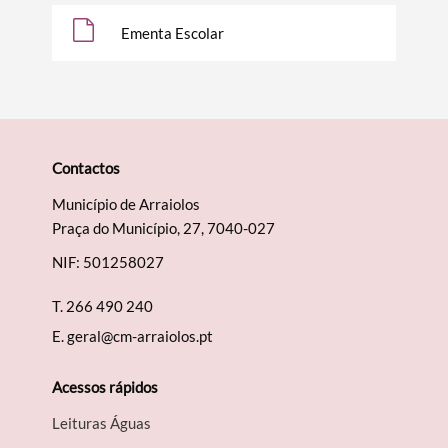
Ementa Escolar
Contactos
Termo de Pesquisa
Município de Arraiolos
Praça do Município, 27, 7040-027
NIF: 501258027
Categorias gerais
T.
266 490 240
E.
geral@cm-arraiolos.pt
Acessos rápidos
Leituras Águas
Filtros