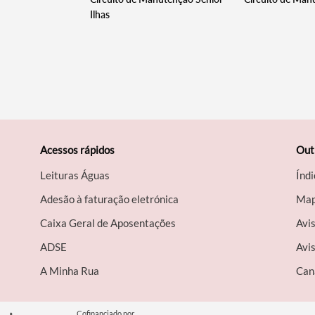
Ilhas
Acessos rápidos
Out
Leituras Águas
Índi
Adesão à faturação eletrónica
Map
Caixa Geral de Aposentações
Avi
A​DSE
Avis
A Minha Rua
Can
Cofinanciado por