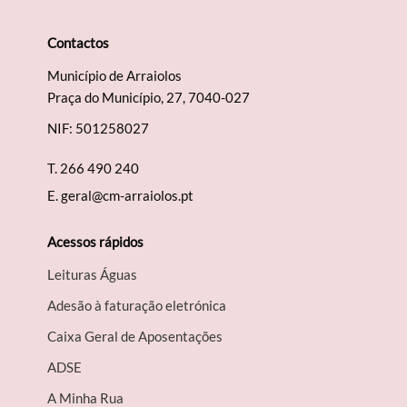
Contactos
Município de Arraiolos
Praça do Município, 27, 7040-027
Termo de Pesquisa
NIF: 501258027
T.
266 490 240
E.
geral@cm-arraiolos.pt
Categorias gerais
Acessos rápidos
Leituras Águas
Adesão à faturação eletrónica
Filtros
Caixa Geral de Aposentações
A​DSE
A Minha Rua