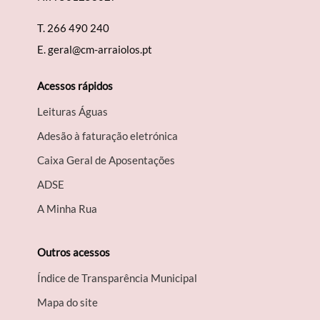
T.
266 490 240
E.
geral@cm-arraiolos.pt
Filtros
Acessos rápidos
Leituras Águas
Adesão à faturação eletrónica
Caixa Geral de Aposentações
A​DSE
A Minha Rua
Outros acessos
Índice de Transparência Municipal
Mapa do site