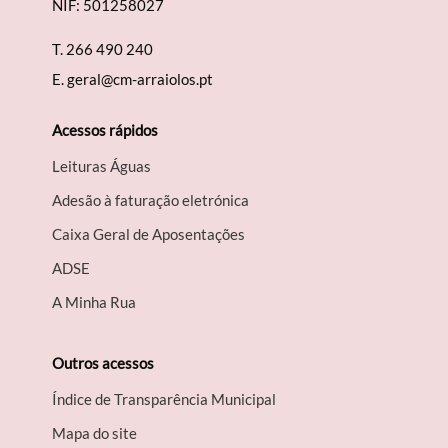
NIF: 501258027
T.
266 490 240
Termo de Pesquisa
E.
geral@cm-arraiolos.pt
Acessos rápidos
Leituras Águas
Categorias gerais
Adesão à faturação eletrónica
Caixa Geral de Aposentações
A​DSE
Filtros
A Minha Rua
Outros acessos
Índice de Transparência Municipal
Mapa do site