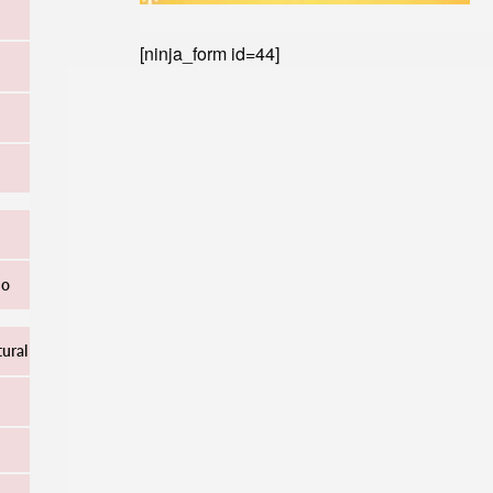
[ninja_form id=44]
ho
tural