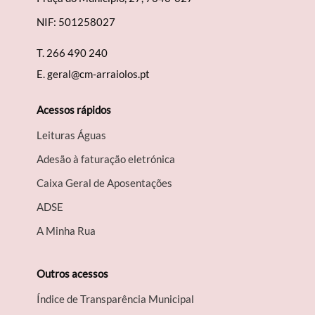
NIF: 501258027
T.
266 490 240
E.
geral@cm-arraiolos.pt
Acessos rápidos
Leituras Águas
Adesão à faturação eletrónica
Caixa Geral de Aposentações
A​DSE
A Minha Rua
Outros acessos
Índice de Transparência Municipal