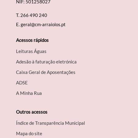
NIF: 501258027
T.
266 490 240
Termo de Pesquisa
E.
geral@cm-arraiolos.pt
Acessos rápidos
Leituras Águas
Categorias gerais
Adesão à faturação eletrónica
Caixa Geral de Aposentações
A​DSE
Filtros
A Minha Rua
Outros acessos
Índice de Transparência Municipal
Mapa do site