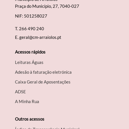
Praça do Município, 27, 7040-027
NIF: 501258027
T.
266 490 240
Filtros
E.
geral@cm-arraiolos.pt
Acessos rápidos
Leituras Águas
Adesão à faturação eletrónica
Caixa Geral de Aposentações
A​DSE
A Minha Rua
Outros acessos