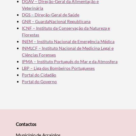
DGAV – Direção-Geral da Alimentação e
Veterinária
DGS – Direção-Geral de Saúde
GNR – GuardaNacional Republicana
ICNF – Instituto da Conservação da Natureza e
Florestas
INEM – Instituto Nacional de Emergência Médica
INMLCF – Instituto Nacional de Medicina Legal e
Ciências Forenses
IPMA – Instituto Português do Mar e da Atmosfera
LBP – Liga dos Bombeiros Portugueses
Portal do Cidadão
Portal do Governo
Termo de Pesquisa
Contactos
Categorias gerais
Município de Arraiolos