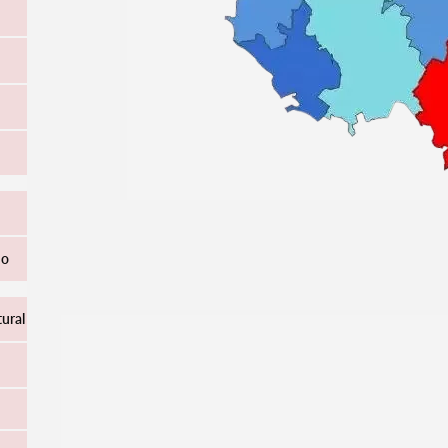
ho
tural