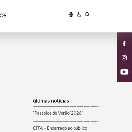
ÇOS
últimas notícias
“Passeios de Verão´2026”
CITA – Encerrado ao público