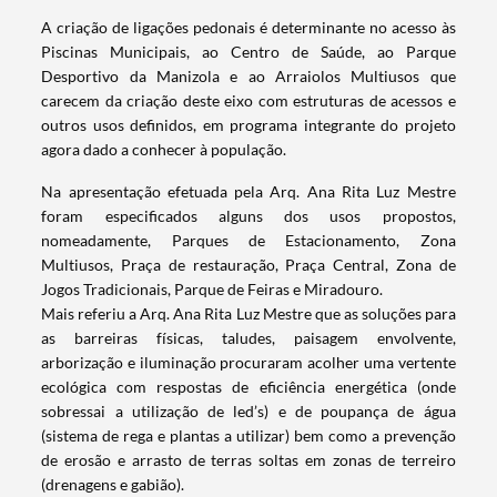
A criação de ligações pedonais é determinante no acesso às
Piscinas Municipais, ao Centro de Saúde, ao Parque
Desportivo da Manizola e ao Arraiolos Multiusos que
carecem da criação deste eixo com estruturas de acessos e
outros usos definidos, em programa integrante do projeto
agora dado a conhecer à população.
Na apresentação efetuada pela Arq. Ana Rita Luz Mestre
foram especificados alguns dos usos propostos,
nomeadamente, Parques de Estacionamento, Zona
Multiusos, Praça de restauração, Praça Central, Zona de
Jogos Tradicionais, Parque de Feiras e Miradouro.
Mais referiu a Arq. Ana Rita Luz Mestre que as soluções para
as barreiras físicas, taludes, paisagem envolvente,
arborização e iluminação procuraram acolher uma vertente
ecológica com respostas de eficiência energética (onde
Termo de Pesquisa
sobressai a utilização de led’s) e de poupança de água
(sistema de rega e plantas a utilizar) bem como a prevenção
de erosão e arrasto de terras soltas em zonas de terreiro
(drenagens e gabião).