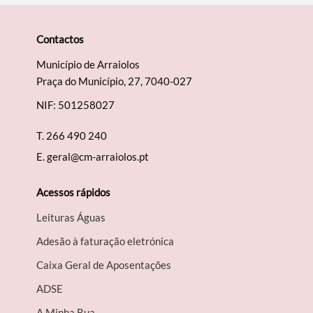
Contactos
Município de Arraiolos
Praça do Município, 27, 7040-027
NIF: 501258027
T.
266 490 240
E.
geral@cm-arraiolos.pt
Acessos rápidos
Leituras Águas
Adesão à faturação eletrónica
Caixa Geral de Aposentações
A​DSE
A Minha Rua