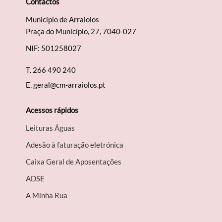
Contactos
Município de Arraiolos
Praça do Município, 27, 7040-027
NIF: 501258027
Termo de Pesquisa
T.
266 490 240
E.
geral@cm-arraiolos.pt
Acessos rápidos
Categorias gerais
Leituras Águas
Adesão à faturação eletrónica
Caixa Geral de Aposentações
Filtros
A​DSE
A Minha Rua