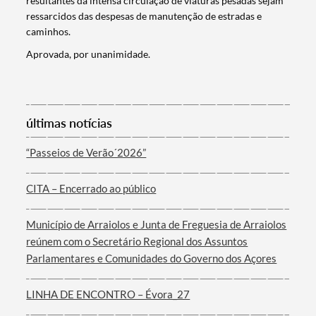
Filtros
resultantes da intensa circulação de viaturas pesadas sejam
ressarcidos das despesas de manutenção de estradas e
caminhos.
Aprovada, por unanimidade.
últimas notícias
“Passeios de Verão´2026”
CITA – Encerrado ao público
Município de Arraiolos e Junta de Freguesia de Arraiolos
reúnem com o Secretário Regional dos Assuntos
Parlamentares e Comunidades do Governo dos Açores
LINHA DE ENCONTRO – Évora_27