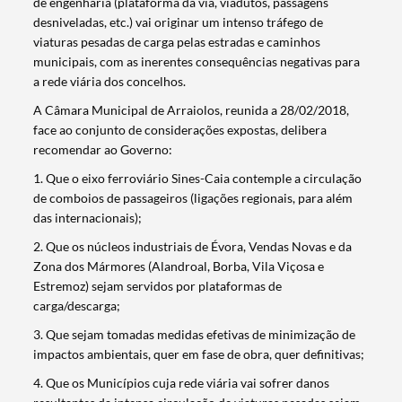
de engenharia (plataforma da via, viadutos, passagens
desniveladas, etc.) vai originar um intenso tráfego de
viaturas pesadas de carga pelas estradas e caminhos
municipais, com as inerentes consequências negativas para
a rede viária dos concelhos.
A Câmara Municipal de Arraiolos, reunida a 28/02/2018,
face ao conjunto de considerações expostas, delibera
recomendar ao Governo:
1. Que o eixo ferroviário Sines-Caia contemple a circulação
Termo de Pesquisa
de comboios de passageiros (ligações regionais, para além
das internacionais);
2. Que os núcleos industriais de Évora, Vendas Novas e da
Zona dos Mármores (Alandroal, Borba, Vila Viçosa e
Estremoz) sejam servidos por plataformas de
Categorias gerais
carga/descarga;
3. Que sejam tomadas medidas efetivas de minimização de
impactos ambientais, quer em fase de obra, quer definitivas;
4. Que os Municípios cuja rede viária vai sofrer danos