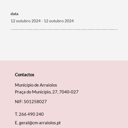
Termo de Pesquisa
data
12 outubro 2024 - 12 outubro 2024
Categorias gerais
Filtros
Contactos
Município de Arraiolos
Praça do Município, 27, 7040-027
NIF: 501258027
T.
266 490 240
E.
geral@cm-arraiolos.pt