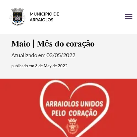
𝐌𝐚𝐢𝐨 | 𝐌ê𝐬 𝐝𝐨 𝐜𝐨𝐫𝐚çã𝐨
Atualizado em 03/05/2022
publicado em 3 de May de 2022