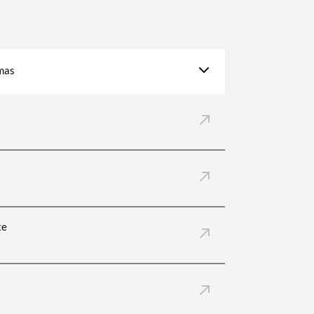
amas
te