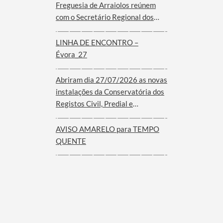
Freguesia de Arraiolos reúnem
com o Secretário Regional dos
Assuntos Parlamentares e
Comunidades do Governo dos
LINHA DE ENCONTRO –
Açores
Évora_27
Abriram dia 27/07/2026 as novas
instalações da Conservatória dos
Registos Civil, Predial e
Comercial de Arraiolos
AVISO AMARELO para TEMPO
QUENTE