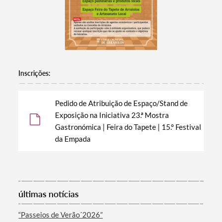
Inscrições:
Pedido de Atribuição de Espaço/Stand de
Exposição na Iniciativa 23.ª Mostra
Gastronómica | Feira do Tapete | 15.º Festival
da Empada
Termo de Pesquisa
últimas notícias
Categorias gerais
“Passeios de Verão´2026”