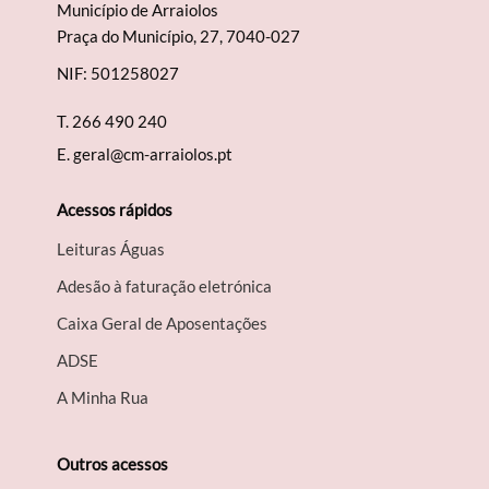
Município de Arraiolos
Praça do Município, 27, 7040-027
NIF: 501258027
T.
266 490 240
E.
geral@cm-arraiolos.pt
Acessos rápidos
Leituras Águas
Adesão à faturação eletrónica
Caixa Geral de Aposentações
A​DSE
A Minha Rua
Outros acessos