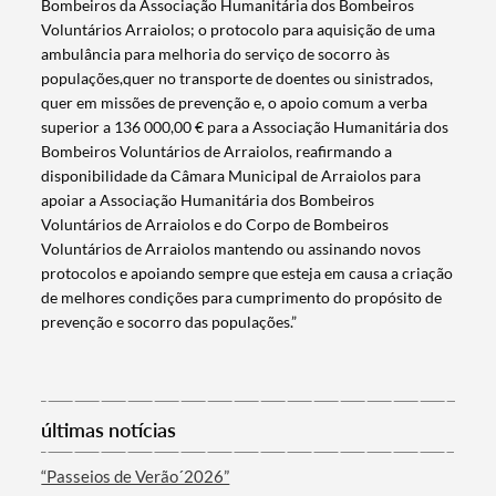
Bombeiros da Associação Humanitária dos Bombeiros
Voluntários Arraiolos; o protocolo para aquisição de uma
ambulância para melhoria do serviço de socorro às
populações,quer no transporte de doentes ou sinistrados,
quer em missões de prevenção e, o apoio comum a verba
superior a 136 000,00 € para a Associação Humanitária dos
Bombeiros Voluntários de Arraiolos, reafirmando a
disponibilidade da Câmara Municipal de Arraiolos para
apoiar a Associação Humanitária dos Bombeiros
Voluntários de Arraiolos e do Corpo de Bombeiros
Voluntários de Arraiolos mantendo ou assinando novos
protocolos e apoiando sempre que esteja em causa a criação
de melhores condições para cumprimento do propósito de
prevenção e socorro das populações.”
Termo de Pesquisa
últimas notícias
“Passeios de Verão´2026”
Categorias gerais