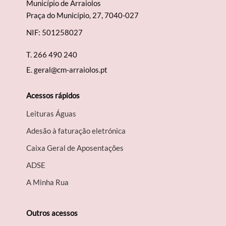
Município de Arraiolos
Praça do Município, 27, 7040-027
NIF: 501258027
T.
266 490 240
E.
geral@cm-arraiolos.pt
Acessos rápidos
Leituras Águas
Adesão à faturação eletrónica
Caixa Geral de Aposentações
A​DSE
A Minha Rua
Outros acessos