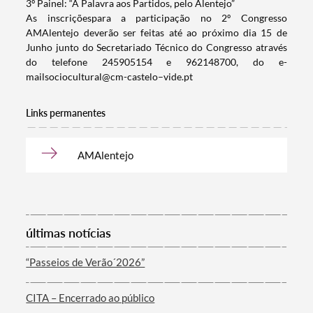
3º Painel: “A Palavra aos Partidos, pelo Alentejo”
As inscriçõespara a participação no 2º Congresso
AMAlentejo deverão ser feitas até ao próximo dia 15 de
Junho junto do Secretariado Técnico do Congresso através
do telefone 245905154 e 962148700, do e-
mailsociocultural@cm-castelo–vide.pt
Links permanentes
AMAlentejo
Termo de Pesquisa
últimas notícias
“Passeios de Verão´2026”
Categorias gerais
CITA – Encerrado ao público