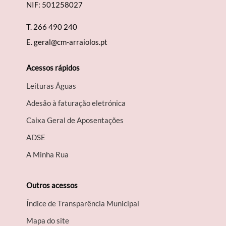
NIF: 501258027
T.
266 490 240
E.
geral@cm-arraiolos.pt
Acessos rápidos
Leituras Águas
Adesão à faturação eletrónica
Caixa Geral de Aposentações
A​DSE
A Minha Rua
Outros acessos
Índice de Transparência Municipal
Mapa do site