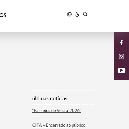
ÇOS
últimas notícias
“Passeios de Verão´2026”
CITA – Encerrado ao público