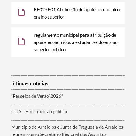
Termo de Pesquisa
RE025E01 Atribuição de apoios económicos
ensino superior
regulamento municipal para atribuição de
apoios económicos a estudantes do ensino
Categorias gerais
superior público
últimas notícias
Filtros
“Passeios de Verão´2026”
CITA – Encerrado ao público
Município de Arraiolos e Junta de Freguesia de Arraiolos
reúnem com o Secretário Regional dos Assuntos