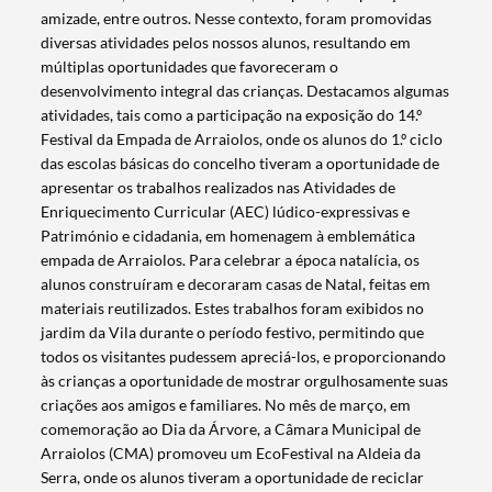
amizade, entre outros. Nesse contexto, foram promovidas
diversas atividades pelos nossos alunos, resultando em
múltiplas oportunidades que favoreceram o
desenvolvimento integral das crianças. Destacamos algumas
atividades, tais como a participação na exposição do 14.º
Festival da Empada de Arraiolos, onde os alunos do 1.º ciclo
das escolas básicas do concelho tiveram a oportunidade de
apresentar os trabalhos realizados nas Atividades de
Enriquecimento Curricular (AEC) lúdico-expressivas e
Património e cidadania, em homenagem à emblemática
empada de Arraiolos. Para celebrar a época natalícia, os
alunos construíram e decoraram casas de Natal, feitas em
materiais reutilizados. Estes trabalhos foram exibidos no
jardim da Vila durante o período festivo, permitindo que
todos os visitantes pudessem apreciá-los, e proporcionando
às crianças a oportunidade de mostrar orgulhosamente suas
criações aos amigos e familiares. No mês de março, em
comemoração ao Dia da Árvore, a Câmara Municipal de
Arraiolos (CMA) promoveu um EcoFestival na Aldeia da
Serra, onde os alunos tiveram a oportunidade de reciclar