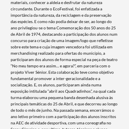
materiais, conhecer a aldeia e desfrutar da natureza
circundante. Durante o EcoFestival, foi enfatizada a
importância da natureza, da reciclagem e da preservação
das espécies. E como não podia deixar de ser, ao longo do
ano privilegiou-se o tema Comemoração dos 50 anos do 25
de Abril de 1974, destacando a participação dos alunos num
concurso para criação de uma imagem/logo que refletisse
sobre este tema e cuja imagem vencedora foi utilizada em
merchandising realizado para ofertas do município, a
Termo de Pesquisa
participaram dos alunos de forma especial na peça de teatro
“No meu tempo era assim… e agora?”, em parceria com o
projeto Viver Sénior. Esta colaboração teve como objetivo
fundamental promover a inter-geracionalidade e a
socialização. E, os alunos, participaram ainda numa
exposição intitulada “abril aos Quadradinhos”, na qual cada
Categorias gerais
turma elaborou uma pequena banda desenhada alusiva às
principais temáticas do 25 de Abril, e que decorreu ao longo
de todo o mês de junho. Na passada semana, encerrámos o
ano letivo primeiro com a participação dos alunos inscritos
na AEC de atividade desportiva, com uma coreografia no