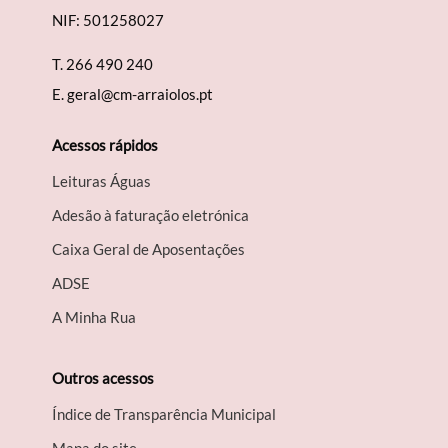
NIF: 501258027
T.
266 490 240
E.
geral@cm-arraiolos.pt
Acessos rápidos
Leituras Águas
Adesão à faturação eletrónica
Caixa Geral de Aposentações
A​DSE
A Minha Rua
Outros acessos
Índice de Transparência Municipal