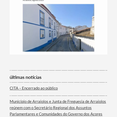
Termo de Pesquisa
últimas notícias
CITA – Encerrado ao público
Categorias gerais
Município de Arraiolos e Junta de Freguesia de Arraiolos
reúnem com o Secretário Regional dos Assuntos
Parlamentares e Comunidades do Governo dos Açores