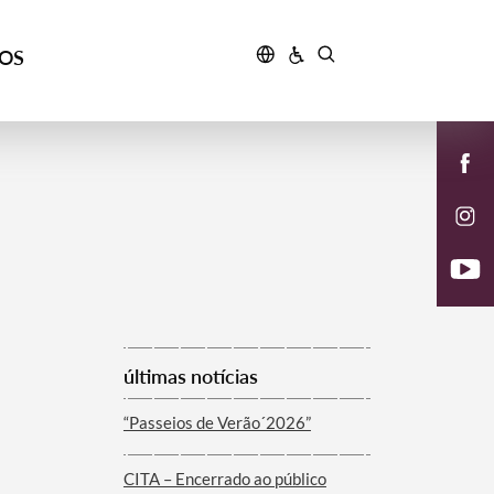
ÇOS
últimas notícias
“Passeios de Verão´2026”
CITA – Encerrado ao público