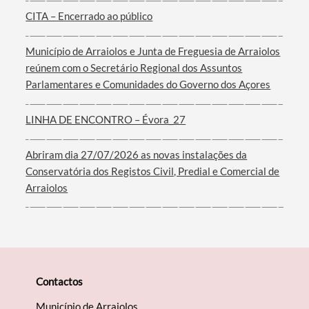
CITA – Encerrado ao público
Município de Arraiolos e Junta de Freguesia de Arraiolos
reúnem com o Secretário Regional dos Assuntos
Filtros
Parlamentares e Comunidades do Governo dos Açores
LINHA DE ENCONTRO – Évora_27
Abriram dia 27/07/2026 as novas instalações da
Conservatória dos Registos Civil, Predial e Comercial de
Arraiolos
Contactos
Município de Arraiolos