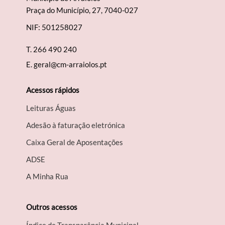
Praça do Município, 27, 7040-027
NIF: 501258027
T.
266 490 240
E.
geral@cm-arraiolos.pt
Acessos rápidos
Leituras Águas
Adesão à faturação eletrónica
Caixa Geral de Aposentações
A​DSE
A Minha Rua
Outros acessos