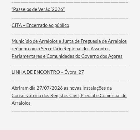
“Passeios de Verão´2026”
CITA – Encerrado ao público
Termo de Pesquisa
Município de Arraiolos e Junta de Freguesia de Arraiolos
reúnem com o Secretário Regional dos Assuntos
Parlamentares e Comunidades do Governo dos Açores
LINHA DE ENCONTRO – Évora_27
Categorias gerais
Abriram dia 27/07/2026 as novas instalações da
Conservatória dos Registos Civil, Predial e Comercial de
Arraiolos
Filtros