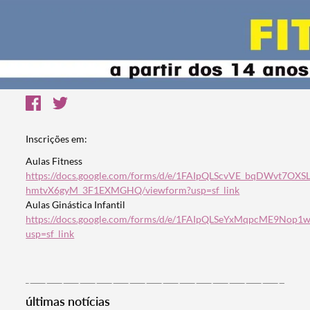
Inscrições em:
Aulas Fitness
https://docs.google.com/forms/d/e/1FAIpQLScvVE_bqDWvt7OX
hmtvX6gyM_3F1EXMGHQ/viewform?usp=sf_link
Aulas Ginástica Infantil
https://docs.google.com/forms/d/e/1FAIpQLSeYxMqpcME9No
usp=sf_link
últimas notícias