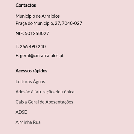
Contactos
Município de Arraiolos
Praça do Município, 27, 7040-027
NIF: 501258027
T.
266 490 240
E.
geral@cm-arraiolos.pt
Acessos rápidos
Leituras Águas
Adesão à faturação eletrónica
Caixa Geral de Aposentações
A​DSE
A Minha Rua