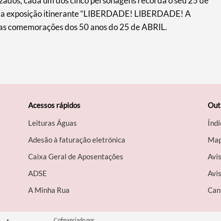
zados, cada um dos cinco personagens recorda o seu 25 de
 da exposição itinerante “LIBERDADE! LIBERDADE! A
nas comemorações dos 50 anos do 25 de ABRIL.
Acessos rápidos
Out
Leituras Águas
Índi
Adesão à faturação eletrónica
Map
Caixa Geral de Aposentações
Avi
A​DSE
Avis
A Minha Rua
Can
Cofinanciado por