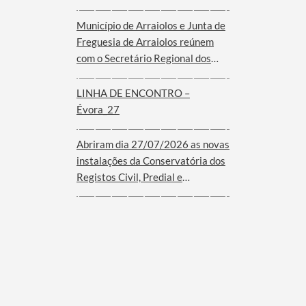
Município de Arraiolos e Junta de
Freguesia de Arraiolos reúnem
com o Secretário Regional dos
Assuntos Parlamentares e
Comunidades do Governo dos
LINHA DE ENCONTRO –
Açores
Évora_27
Abriram dia 27/07/2026 as novas
instalações da Conservatória dos
Registos Civil, Predial e
Comercial de Arraiolos