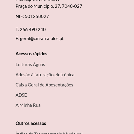
Praça do Município, 27, 7040-027
NIF: 501258027
T.
266 490 240
E.
geral@cm-arraiolos.pt
Acessos rápidos
Leituras Águas
Adesão à faturação eletrónica
Caixa Geral de Aposentações
A​DSE
A Minha Rua
Outros acessos