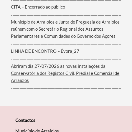
CITA – Encerrado ao público
Município de Arraiolos e Junta de Freguesia de Arraiolos
reúnem com o Secretário Regional dos Assuntos
Filtros
Parlamentares e Comunidades do Governo dos Açores
LINHA DE ENCONTRO – Évora_27
Abriram dia 27/07/2026 as novas instalações da
Conservatória dos Registos Civil, Predial e Comercial de
Arraiolos
Contactos
Município de Arraiolos