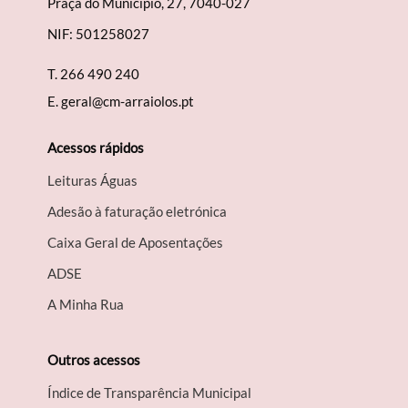
Praça do Município, 27, 7040-027
NIF: 501258027
T.
266 490 240
E.
geral@cm-arraiolos.pt
Acessos rápidos
Leituras Águas
Adesão à faturação eletrónica
Caixa Geral de Aposentações
A​DSE
A Minha Rua
Outros acessos
Índice de Transparência Municipal