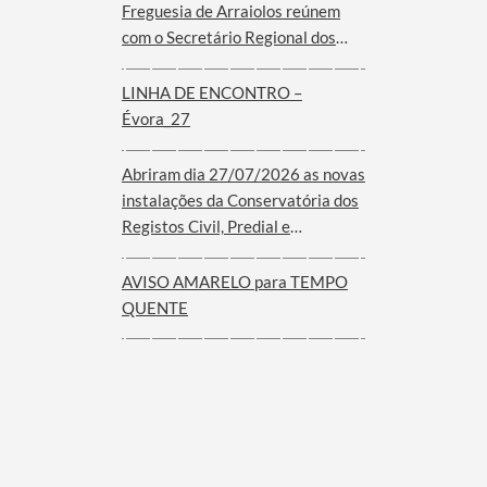
Freguesia de Arraiolos reúnem
com o Secretário Regional dos
Assuntos Parlamentares e
Comunidades do Governo dos
LINHA DE ENCONTRO –
Açores
Évora_27
Abriram dia 27/07/2026 as novas
instalações da Conservatória dos
Registos Civil, Predial e
Comercial de Arraiolos
AVISO AMARELO para TEMPO
QUENTE