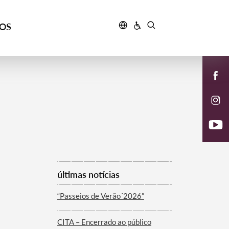
ÇOS
últimas notícias
“Passeios de Verão´2026”
CITA – Encerrado ao público