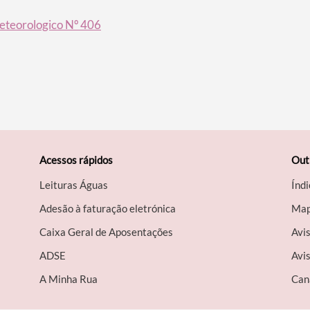
eteorologico Nº 406
Acessos rápidos
Out
Leituras Águas
Índi
Adesão à faturação eletrónica
Map
Caixa Geral de Aposentações
Avi
A​DSE
Avis
A Minha Rua
Can