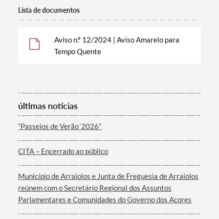
Lista de documentos
Aviso n.º 12/2024 | Aviso Amarelo para
Tempo Quente
últimas notícias
Termo de Pesquisa
“Passeios de Verão´2026”
CITA – Encerrado ao público
Categorias gerais
Município de Arraiolos e Junta de Freguesia de Arraiolos
reúnem com o Secretário Regional dos Assuntos
Parlamentares e Comunidades do Governo dos Açores