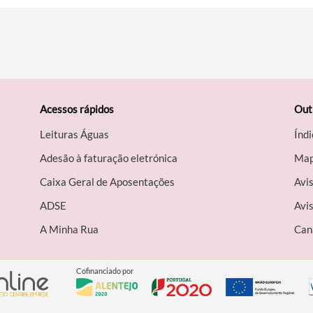
Acessos rápidos
Out
Leituras Águas
Índi
Adesão à faturação eletrónica
Map
Caixa Geral de Aposentações
Avi
A​DSE
Avis
A Minha Rua
Can
Cofinanciado por