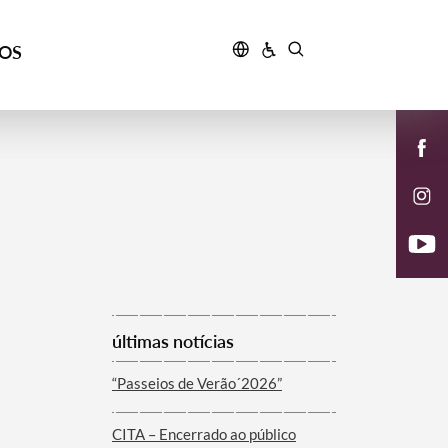
ÇOS
últimas notícias
“Passeios de Verão´2026”
CITA – Encerrado ao público