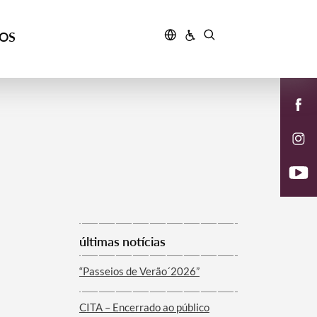
ÇOS
últimas notícias
“Passeios de Verão´2026”
CITA – Encerrado ao público