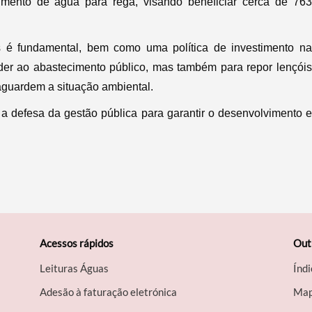
mento de água para rega, visando beneficiar cerca de 763
os é fundamental, bem como uma política de investimento na
der ao abastecimento público, mas também para repor lençóis
vaguardem a situação ambiental.
 defesa da gestão pública para garantir o desenvolvimento e
Acessos rápidos
Out
Leituras Águas
Índi
Adesão à faturação eletrónica
Map