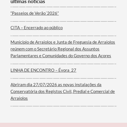
últimas notícias
“Passeios de Verão´2026”
CITA – Encerrado ao público
Termo de Pesquisa
Município de Arraiolos e Junta de Freguesia de Arraiolos
reúnem com o Secretário Regional dos Assuntos
Parlamentares e Comunidades do Governo dos Açores
Categorias gerais
LINHA DE ENCONTRO – Évora_27
Abriram dia 27/07/2026 as novas instalações da
Conservatória dos Registos Civil, Predial e Comercial de
Arraiolos
Filtros