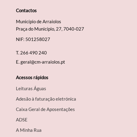
Contactos
Município de Arraiolos
Praça do Município, 27, 7040-027
NIF: 501258027
T.
266 490 240
E.
geral@cm-arraiolos.pt
Acessos rápidos
Leituras Águas
Adesão à faturação eletrónica
Caixa Geral de Aposentações
A​DSE
A Minha Rua