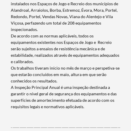
instalados nos Espaços de Jogo e Recreio dos municípios de
Alandroal, Arraiolos, Borba, Estremoz, Évora, Mora, Portel,
Redondo, Portel, Vendas Novas, Viana do Alentejo e Vila
Viçosa, perfazendo um total de 208 equipamentos
inspecionados.
De acordo com as normas aplicáveis, todos os
equipamentos existentes nos Espaços de Jogo e Recreio
serão sujeitos a ensaios de resistência mecânica e de
estabilidade, realizados através de equipamentos adequados
e calibrados.
Os trabalhos tiveram início no mês de março e perspetiva-se
que estarão concluídos em maio, altura em que serão
conhecidos os resultados.
A Inspeção Principal Anual é uma inspeção destinada a
garantir o nível geral de segurança dos equipamentos e das
superfícies de amortecimento efetuada de acordo com os
Termo de Pesquisa
requisitos legais e normativos aplicáveis.