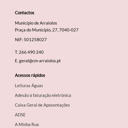
Contactos
Município de Arraiolos
Praça do Município, 27, 7040-027
NIF: 501258027
T.
266 490 240
E.
geral@cm-arraiolos.pt
Acessos rápidos
Leituras Águas
Adesão à faturação eletrónica
Caixa Geral de Aposentações
A​DSE
A Minha Rua