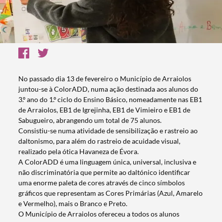
No passado dia 13 de fevereiro o Município de Arraiolos
juntou-se à ColorADD, numa ação destinada aos alunos do
3.º ano do 1.º ciclo do Ensino Básico, nomeadamente nas EB1
de Arraiolos, EB1 de Igrejinha, EB1 de Vimieiro e EB1 de
Sabugueiro, abrangendo um total de 75 alunos.
Consistiu-se numa atividade de sensibilização e rastreio ao
daltonismo, para além do rastreio de acuidade visual,
realizado pela ótica Havaneza de Évora.
A ColorADD é uma linguagem única, universal, inclusiva e
não discriminatória que permite ao daltónico identificar
uma enorme paleta de cores através de cinco símbolos
gráficos que representam as Cores Primárias (Azul, Amarelo
e Vermelho), mais o Branco e Preto.
O Município de Arraiolos ofereceu a todos os alunos