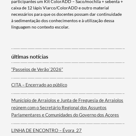
participantes um Kit ColorADD – Saco/mochila + sebenta +
caixa de 12 lápis Viarco/ColorADD e outro material
necessários para que os docentes possam dar continuidade
à sedimentação dos conhecimentos e à utilização dessa
linguagem no contexto escolar.
últimas notícias
Termo de Pesquisa
“Passeios de Verão´2026”
CITA – Encerrado ao público
Categorias gerais
Município de Arraiolos e Junta de Freguesia de Arraiolos
reúnem com o Secretário Regional dos Assuntos
Parlamentares e Comunidades do Governo dos Açores
LINHA DE ENCONTRO – Évora_27