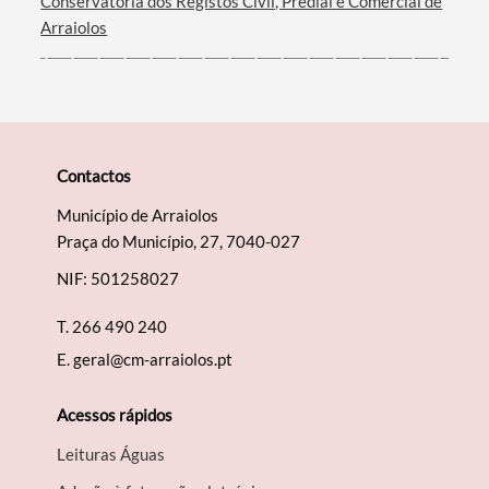
Conservatória dos Registos Civil, Predial e Comercial de
Arraiolos
Contactos
Município de Arraiolos
Praça do Município, 27, 7040-027
NIF: 501258027
T.
266 490 240
E.
geral@cm-arraiolos.pt
Acessos rápidos
Leituras Águas