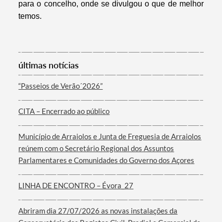
para o concelho, onde se divulgou
o que de melhor
temos.
últimas notícias
“Passeios de Verão´2026”
Termo de Pesquisa
CITA – Encerrado ao público
Município de Arraiolos e Junta de Freguesia de Arraiolos
reúnem com o Secretário Regional dos Assuntos
Categorias gerais
Parlamentares e Comunidades do Governo dos Açores
LINHA DE ENCONTRO – Évora_27
Abriram dia 27/07/2026 as novas instalações da
Filtros