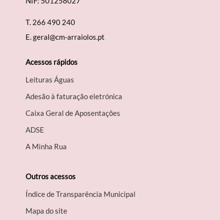
NIF: 501258027
T.
266 490 240
E.
geral@cm-arraiolos.pt
Acessos rápidos
Leituras Águas
Adesão à faturação eletrónica
Caixa Geral de Aposentações
A​DSE
A Minha Rua
Outros acessos
Índice de Transparência Municipal
Mapa do site