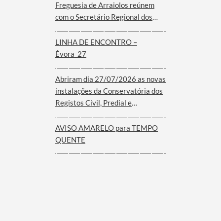
Freguesia de Arraiolos reúnem
com o Secretário Regional dos
Assuntos Parlamentares e
Comunidades do Governo dos
LINHA DE ENCONTRO –
Açores
Évora_27
Abriram dia 27/07/2026 as novas
instalações da Conservatória dos
Registos Civil, Predial e
Comercial de Arraiolos
AVISO AMARELO para TEMPO
QUENTE