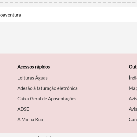
Boaventura
Acessos rápidos
Out
Leituras Águas
Índi
Adesão à faturação eletrónica
Map
Caixa Geral de Aposentações
Avi
A​DSE
Avis
A Minha Rua
Can