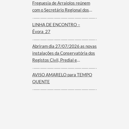
Freguesia de Arraiolos reúnem
com o Secretário Regional dos
Assuntos Parlamentares e
Comunidades do Governo dos
LINHA DE ENCONTRO –
Açores
Évora_27
Abriram dia 27/07/2026 as novas
instalações da Conservatória dos
Registos Civil, Predial e
Comercial de Arraiolos
AVISO AMARELO para TEMPO
QUENTE