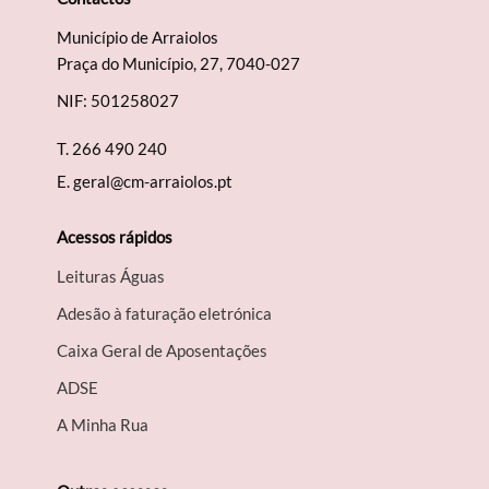
Município de Arraiolos
Praça do Município, 27, 7040-027
NIF: 501258027
T.
266 490 240
E.
geral@cm-arraiolos.pt
Acessos rápidos
Leituras Águas
Adesão à faturação eletrónica
Caixa Geral de Aposentações
A​DSE
A Minha Rua