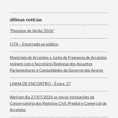
últimas notícias
“Passeios de Verão´2026”
Termo de Pesquisa
CITA – Encerrado ao público
Município de Arraiolos e Junta de Freguesia de Arraiolos
reúnem com o Secretário Regional dos Assuntos
Parlamentares e Comunidades do Governo dos Açores
Categorias gerais
LINHA DE ENCONTRO – Évora_27
Abriram dia 27/07/2026 as novas instalações da
Conservatória dos Registos Civil, Predial e Comercial de
Filtros
Arraiolos