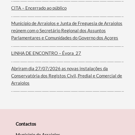
CITA – Encerrado ao público
Município de Arraiolos e Junta de Freguesia de Arraiolos
reúnem com o Secretário Regional dos Assuntos
Filtros
Parlamentares e Comunidades do Governo dos Açores
LINHA DE ENCONTRO – Évora_27
Abriram dia 27/07/2026 as novas instalações da
Conservatória dos Registos Civil, Predial e Comercial de
Arraiolos
Contactos
Município de Arraiolos