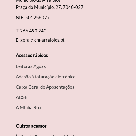
Praça do Município, 27, 7040-027
NIF: 501258027
T.
266 490 240
E.
geral@cm-arraiolos.pt
Acessos rápidos
Leituras Águas
Adesão à faturação eletrónica
Caixa Geral de Aposentações
A​DSE
A Minha Rua
Outros acessos