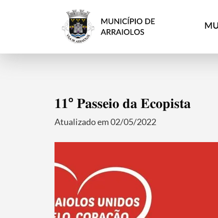
MU
𝟏𝟏º 𝐏𝐚𝐬𝐬𝐞𝐢𝐨 𝐝𝐚 𝐄𝐜𝐨𝐩𝐢𝐬𝐭𝐚
Atualizado em 02/05/2022