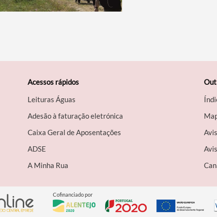
Acessos rápidos
Out
Leituras Águas
Índi
Adesão à faturação eletrónica
Map
Caixa Geral de Aposentações
Avi
A​DSE
Avis
A Minha Rua
Can
Cofinanciado por