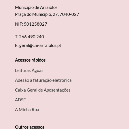
Município de Arraiolos
Praça do Município, 27, 7040-027
NIF: 501258027
T.
266 490 240
E.
geral@cm-arraiolos.pt
Acessos rápidos
Leituras Águas
Adesão à faturação eletrónica
Caixa Geral de Aposentações
A​DSE
A Minha Rua
Outros acessos